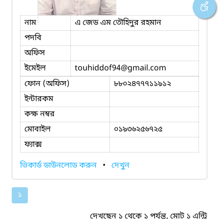
নাম
এ জেড এম তৌহিদুর রহমান
পদবি
অফিস
ইমেইল
touhiddof94
@gmail.com
ফোন (অফিস)
৮৮০২৪৭৭৭১১৯১২
ইন্টারকম
কক্ষ নম্বর
মোবাইল
০১৯৩৬২৫৬৭২৫
ফ্যাক্স
ভিকার্ড ডাউনলোড করুন
•
দেখুন
১
দেখছেন ১ থেকে ১ পর্যন্ত, মোট ১ এন্ট্রি