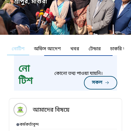
শ্রীপুর, মাগুরা
নোটিশ
অফিস আদেশ
খবর
টেন্ডার
চাকরি কর্ন
নো
কোনো তথ্য পাওয়া যায়নি।
টিশ
সকল
আমাদের বিষয়ে
কর্মকর্তাবৃন্দ