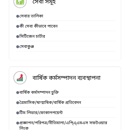
সেবা সমূহ
সেবার তালিকা
কী সেবা কীভাবে পাবেন
সিটিজেন চার্টার
সেবাকুঞ্জ
বার্ষিক কর্মসম্পাদন ব্যবস্থাপনা
বার্ষিক কর্মসম্পাদন চুক্তি
ত্রৈমাসিক/ষাণ্মাষিক/বার্ষিক প্রতিবেদন
টিম লিডার/ফোকালপয়েন্ট
প্রজ্ঞাপন/পরিপত্র/নীতিমালা/এপি্এ্এমএস সফটওয়ার
লিংক