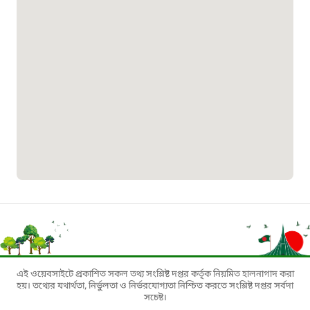
কর্মকর্তার
১৬১৭১
দপ্তর, শ্রীপুর,
মাগুরা।
বাংলাদেশ মুক্তিযোদ্ধা কল্যাণ ট্রাস্ট
১৬১৩৫
প্রবাসী কল সেন্টার
১৬৫৭৫
ই-জিপি ইমার্জেন্সি হটলাইন
১০০
বাংলাদেশ টেলিযোগাযোগ সেবা সংক্রান্ত
এই ওয়েবসাইটে প্রকাশিত সকল তথ্য সংশ্লিষ্ট দপ্তর কর্তৃক নিয়মিত হালনাগাদ করা
হয়। তথ্যের যথার্থতা, নির্ভুলতা ও নির্ভরযোগ্যতা নিশ্চিত করতে সংশ্লিষ্ট দপ্তর সর্বদা
হটলাইন
সচেষ্ট।