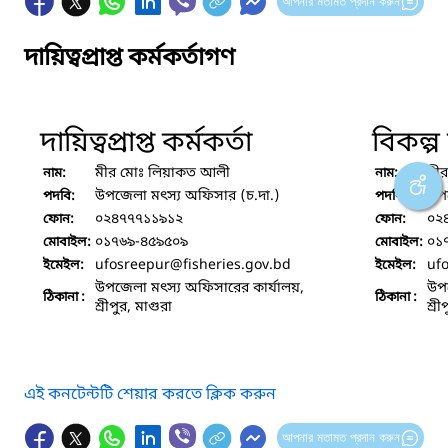
আপনার মতামত প্রদান করুন
দায়িত্বপ্রাপ্ত কর্মকর্তাগণ
দায়িত্বপ্রাপ্ত কর্মকর্তা
বিকল্প দ
মীর মোঃ লিয়াকত আলী
মী
নাম:
নাম:
উপজেলা মৎস্য অফিসার (চ.দা.)
উপজ
পদবি:
পদবি:
০২৪৭৭৭১১৯১২
০২
ফোন:
ফোন:
০১৭৬৯-৪৫৯৫০৯
০১
মোবাইল:
মোবাইল:
ufosreepur
@fisheries.gov.bd
uf
ইমেইল:
ইমেইল:
উপজেলা মৎস্য অফিসারের কার্যালয়,
উপজ
ঠিকানা :
ঠিকানা :
শ্রীপুর, মাগুরা
শ্রী
এই কনটেন্টটি শেয়ার করতে ক্লিক করুন
আপনার মতামত প্রদান করুন