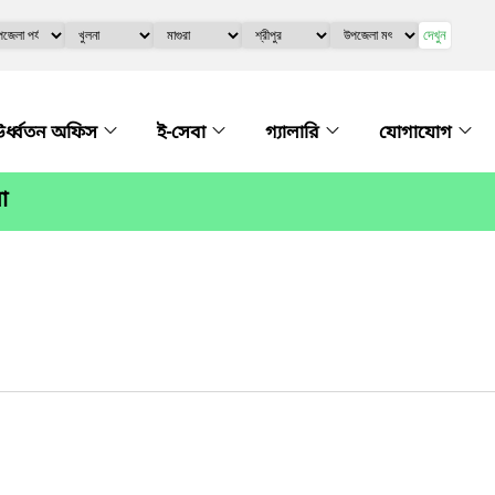
দেখুন
র্ধ্বতন অফিস
ই-সেবা
গ্যালারি
যোগাযোগ
া