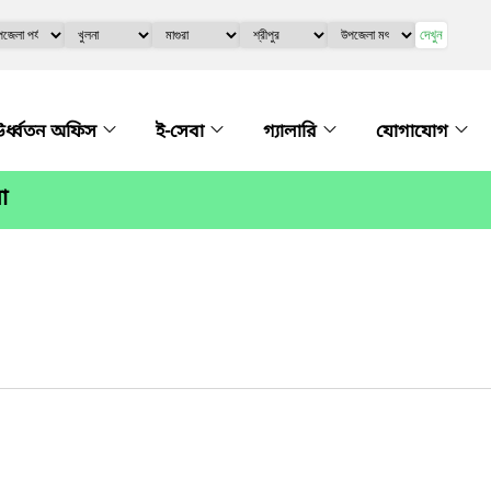
দেখুন
র্ধ্বতন অফিস
ই-সেবা
গ্যালারি
যোগাযোগ
া